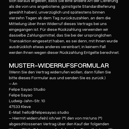
sich daraus ergeben, dass Sie eine andere Art der Lieferung
als die von uns angebotene, günstigste Standardlieferung
gewählt haben), unverzüglich und spätestens binnen
vierzehn Tagen ab dem Tag zurückzuzahlen, an dem die
Mitteilung über Ihren Widerruf dieses Vertrags bei uns
eingegangen ist. Für diese Rückzahlung verwenden wir
dasselbe Zahlungsmittel, das Sie bei der ursprünglichen
Transaktion eingesetzt haben, es sei denn, mit Ihnen wurde
ausdrücklich etwas anderes vereinbart; in keinem Fall
werden Ihnen wegen dieser Rückzahlung Entgelte berechnet.
MUSTER-WIDERRUFSFORMULAR
(Wenn Sie den Vertrag widerrufen wollen, dann füllen Sie
bitte dieses Formular aus und senden Sie es zurück.)
– An
Felipe Sayao Studio
Felipe Sayao
Ludwig-Jahn-Str. 10
47533 Kleve
E-Mail: hello@felipesayao.studio
– Hiermit widerrufe(n) ich/wir (*) den von mir/uns (*)
abgeschlossenen Vertrag über den Kauf der folgenden